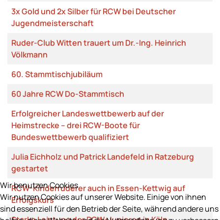
3x Gold und 2x Silber für RCW bei Deutscher
Jugendmeisterschaft
Ruder-Club Witten trauert um Dr.-Ing. Heinrich
Völkmann
60. Stammtischjubiläum
60 Jahre RCW Do-Stammtisch
Erfolgreicher Landeswettbewerb auf der
Heimstrecke – drei RCW-Boote für
Bundeswettbewerb qualifiziert
Julia Eichholz und Patrick Landefeld in Ratzeburg
gestartet
Wir benutzen Cookies
RCW-Kinderruderer auch in Essen-Kettwig auf
Wir nutzen Cookies auf unserer Website. Einige von ihnen
Erfolgskurs
sind essenziell für den Betrieb der Seite, während andere uns
Starke Leistung der RCW-Junioren in Köln