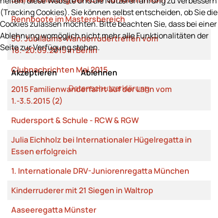
helfen, diese Website und die Nutzererfahrung zu verbessern
(Tracking Cookies). Sie können selbst entscheiden, ob Sie die
Rennboote im Mastersbereich
Cookies zulassen möchten. Bitte beachten Sie, dass bei einer
Ablehnung womöglich nicht mehr alle Funktionalitäten der
50. Jubiläums-Wanderrudertreffen vom
Seite zur Verfügung stehen.
18.-20.09.2015 in Berlin
Clubnachrichten Mai 2015
Akzeptieren
Ablehnen
Datenschutzerklärung
2015 Familienwanderfahrt auf der Lahn vom
1.-3.5.2015 (2)
Rudersport & Schule - RCW & RGW
Julia Eichholz bei Internationaler Hügelregatta in
Essen erfolgreich
1. Internationale DRV-Juniorenregatta München
Kinderruderer mit 21 Siegen in Waltrop
Aaseeregatta Münster