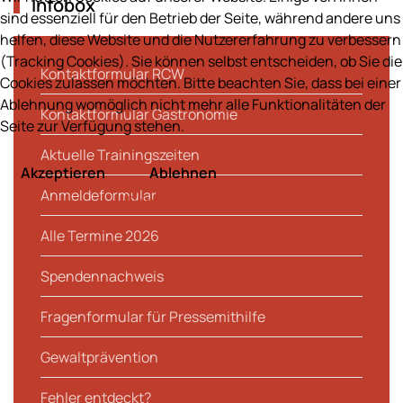
Infobox
sind essenziell für den Betrieb der Seite, während andere uns
helfen, diese Website und die Nutzererfahrung zu verbessern
(Tracking Cookies). Sie können selbst entscheiden, ob Sie die
Kontaktformular RCW
Cookies zulassen möchten. Bitte beachten Sie, dass bei einer
Ablehnung womöglich nicht mehr alle Funktionalitäten der
Kontaktformular Gastronomie
Seite zur Verfügung stehen.
Aktuelle Trainingszeiten
Akzeptieren
Ablehnen
Anmeldeformular
Datenschutzerklärung
Alle Termine 2026
Spendennachweis
Fragenformular für Pressemithilfe
Gewaltprävention
Fehler entdeckt?