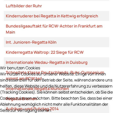
Luftbilder der Ruhr
Kinderruderer bei Regatta in Kettwig erfolgreich
Bundesligaauftakt für RCW-Achter in Frankfurt am
Main
Int. Junioren-Regatta Köln
Kinderregatta Waltrop: 22 Siege für RCW
Internationale Wedau-Regatta in Duisburg
Wir benutzen Cookies
Schnellste Klasse Deutschlands: Ruhr-Gymnasium
Wir nutzen Cookies auf unserer Website. Einige von ihnen
nimmt am RCW teil
sind essenziell für den Betrieb der Seite, während andere uns
helfen, diese Website und die Nutzererfahrung zu verbessern
Internationale Regatta München
(Tracking Cookies). Sie können selbst entscheiden, ob Sie die
Cookies zulassen möchten. Bitte beachten Sie, dass bei einer
Regatta Bremen
Ablehnung womöglich nicht mehr alle Funktionalitäten der
Aufräum- und Putztag 2014
Seite zur Verfügung stehen.