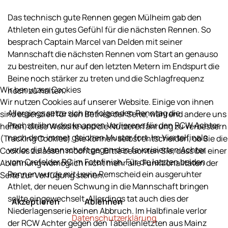
Das technisch gute Rennen gegen Mülheim gab den
Athleten ein gutes Gefühl für die nächsten Rennen. So
besprach Captain Marcel van Delden mit seiner
Mannschaft die nächsten Rennen vom Start an genauso
zu bestreiten, nur auf den letzten Metern im Endspurt die
Beine noch stärker zu treten und die Schlagfrequenz
Wir benutzen Cookies
hoch zu halten.
Wir nutzen Cookies auf unserer Website. Einige von ihnen
Allergings setze sich im folgenden Renntag die
sind essenziell für den Betrieb der Seite, während andere uns
Pechsträhne des knappen Verlierens für den RCW Achter
helfen, diese Website und die Nutzererfahrung zu verbessern
nach dem immer gleichen Muster fort. Im Viertelfinale
(Tracking Cookies). Sie können selbst entscheiden, ob Sie die
verlor die Mannschaft gegen den favorisierten Achter
Cookies zulassen möchten. Bitte beachten Sie, dass bei einer
vom Crefelder RC im Fotofinish. Für die letzten beiden
Ablehnung womöglich nicht mehr alle Funktionalitäten der
Rennen wurde mit Levin Remscheid ein ausgeruhter
Seite zur Verfügung stehen.
Athlet, der neuen Schwung in die Mannschaft bringen
sollte eingewechselt. Allerdings tat auch dies der
Akzeptieren
Ablehnen
Niederlagenserie keinen Abbruch. Im Halbfinale verlor
Datenschutzerklärung
der RCW Achter gegen den Tabellenletzten aus Mainz